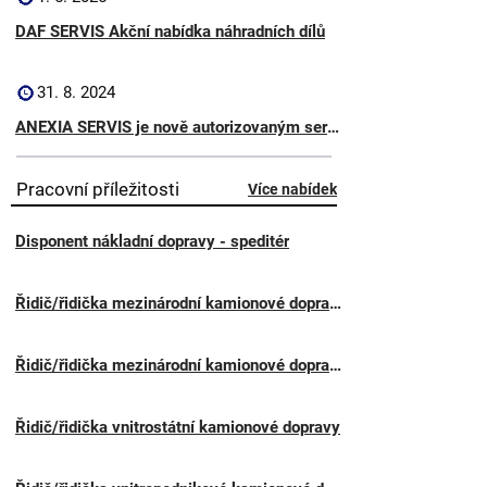
DAF SERVIS Akční nabídka náhradních dílů
31. 8. 2024
ANEXIA SERVIS je nově autorizovaným servisním partnerem pro Ford Truck
Pracovní příležitosti
Více nabídek
Disponent nákladní dopravy - speditér
Řidič/řidička mezinárodní kamionové dopravy
Řidič/řidička mezinárodní kamionové dopravy CZ – DE – CZ
Řidič/řidička vnitrostátní kamionové dopravy