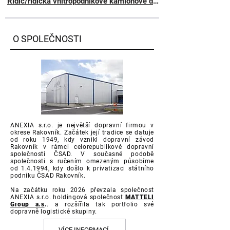
Řidič/řidička vnitropodnikové kamionové dopravy
O SPOLEČNOSTI
ANEXIA s.r.o. je největší dopravní firmou v
okrese Rakovník. Začátek její tradice se datuje
od roku 1949, kdy vznikl dopravní závod
Rakovník v rámci celorepublikové dopravní
společnosti ČSAD. V současné podobě
společnosti s ručením omezeným působíme
od 1.4.1994, kdy došlo k privatizaci státního
podniku ČSAD Rakovník.
Na začátku roku 2026 převzala společnost
ANEXIA s.r.o. holdingová společnost
MATTELI
Group a.s
.
. a rozšířila tak portfolio své
dopravně logistické skupiny.
VÍCE INFORMACÍ