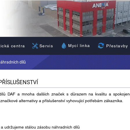
Mycí linka
Přestavby
tická centra
Servis
náhradních dílů
PŘÍSLUŠENSTVÍ
 dílů DAF a mnoha dalších značek s důrazem na kvalitu a spokojen
načkové alternativy a příslušenství vyhovující potřebám zákazníka.
 a udržujeme stálou zásobu náhradních dílů