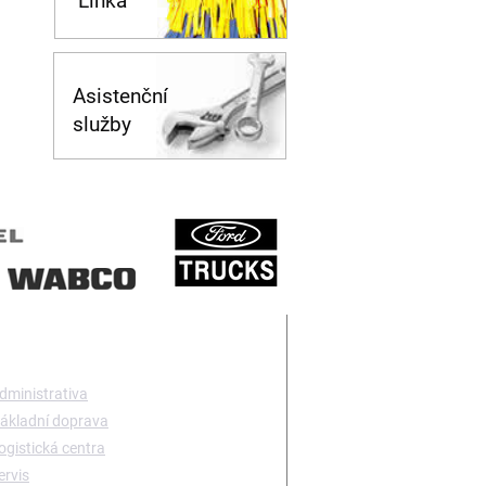
Linka
Asistenční
služby
TAKTUJTE NÁS
dministrativa
ákladní doprava
ogistická centra
ervis