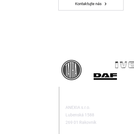
Kontaktujte nás
SÍDLO SPOLEČNOSTI
ANEXIA s.r.o.
Lubenská 1588
269 01 Rakovník