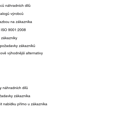
ců náhradních dílů
atalogů výrobců
vazbou na zákazníka
u ISO 9001:2008
 zákazníky
 požadavky zákazníků
nově výhodnější alternativy
y náhradních dílů
žadavky zákazníka
it nabídku přímo u zákazníka