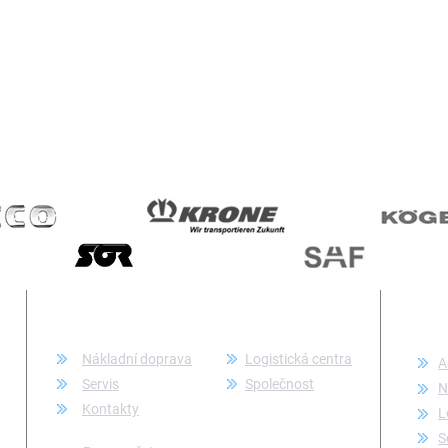
KATEGORIE
KON
Nákladní doprava
Logistická centra
A
Servis
Společnost
N
Kontakty
L
S