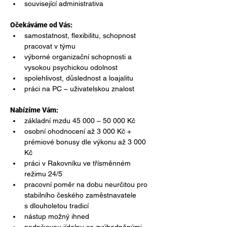
související administrativa
Očekáváme od Vás:
samostatnost, flexibilitu, schopnost 
pracovat v týmu
výborné organizační schopnosti a 
vysokou psychickou odolnost
spolehlivost, důslednost a loajalitu
práci na PC – uživatelskou znalost
Nabízíme Vám:
základní mzdu 45 000 – 50 000 Kč
osobní ohodnocení až 3 000 Kč + 
prémiové bonusy dle výkonu až 3 000 
Kč
práci v Rakovníku ve třísměnném 
režimu 24/5
pracovní poměr na dobu neurčitou pro 
stabilního českého zaměstnavatele 
s dlouholetou tradicí
nástup možný ihned
podnikovou jídelnu se zvýhodněnými 