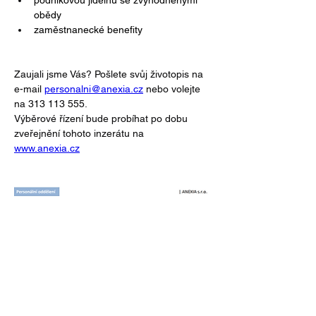
obědy
zaměstnanecké benefity
Zaujali jsme Vás? Pošlete svůj životopis na 
e-mail 
personalni@anexia.cz
 nebo volejte 
na 313 113 555.
Výběrové řízení bude probíhat po dobu 
zveřejnění tohoto inzerátu na 
www.anexia.cz
Freight transport
Logistics centers
Service
Company
Contacts
For employees