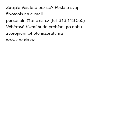
Zaujala Vás tato pozice? Pošlete svůj 
životopis na e-mail 
personalni@anexia.cz
 (tel. 313 113 555). 
Výběrové řízení bude probíhat po dobu 
zveřejnění tohoto inzerátu na 
www.anexia.cz
Freight transport
Logistics centers
Service
Company
Contacts
For employees
For employees