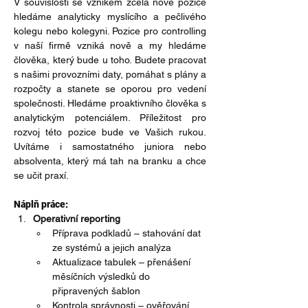
V souvislosti se vznikem zcela nové pozice 
hledáme analyticky myslícího a pečlivého 
kolegu nebo kolegyni. Pozice pro controlling 
v naší firmě vzniká nově a my hledáme 
člověka, který bude u toho. Budete pracovat 
s našimi provozními daty, pomáhat s plány a 
rozpočty a stanete se oporou pro vedení 
společnosti. Hledáme proaktivního člověka s 
analytickým potenciálem. Příležitost pro 
rozvoj této pozice bude ve Vašich rukou. 
Uvítáme i samostatného juniora nebo 
absolventa, který má tah na branku a chce 
se učit praxí.
Náplň práce:
Operativní reporting
Příprava podkladů – stahování dat 
ze systémů a jejich analýza
Aktualizace tabulek – přenášení 
měsíčních výsledků do 
připravených šablon
Kontrola správnosti – ověřování 