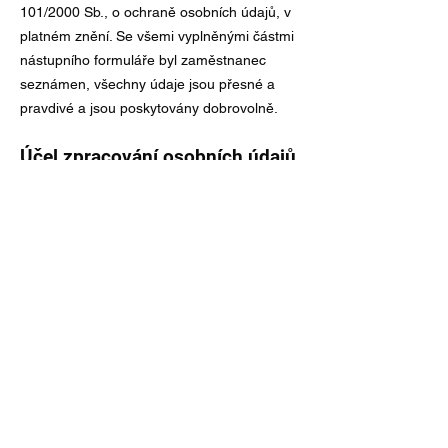
101/2000 Sb., o ochraně osobních údajů, v
platném znění. Se všemi vyplněnými částmi
nástupního formuláře byl zaměstnanec
seznámen, všechny údaje jsou přesné a
pravdivé a jsou poskytovány dobrovolně.
Účel zpracování osobních údajů
V souladu s § 5 zákona č. 101/2000 Sb., o
ochraně osobních údajů, v platném znění,
jsou všechny údaje uvedené v nástupním
formuláři shromažďovány a zpracovávány
výhradně za účelem zasílání informací
prostřednictvím elektronických prostředků
(podle zákona č. 480/2004 Sb., o některých
službách informační společnosti, v platném
znění), za účelem synchronizace dat
zaměstnanecké databáze společnosti
ANEXIA a vzdělávacího portálu
edu.anexia.cz (např. nastavení testové části