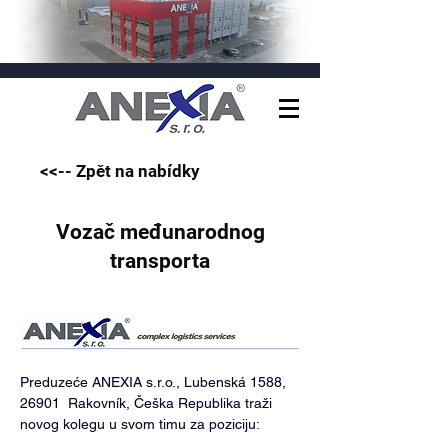
<<-- Zpět na nabídky
Vozač međunarodnog
transporta
Preduzeće ANEXIA s.r.o., Lubenská 1588, 
26901  Rakovník, Češka Republika traži 
novog kolegu u svom timu za poziciju: