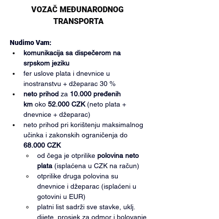
VOZAČ MEĐUNARODNOG 
TRANSPORTA
Nudimo Vam:  
komunikacija sa dispečerom na 
srpskom jeziku
fer uslove plata i dnevnice u 
inostranstvu + džeparac 30 %
neto prihod
 za 
10.000 pređenih 
km
 oko 
52.000 CZK
 (neto plata + 
dnevnice + džeparac)
neto prihod pri korištenju maksimalnog 
učinka i zakonskih ograničenja do 
68.000 CZK
od čega je otprilike 
polovina neto 
plata 
(isplaćena u CZK na račun)
otprilike druga polovina su 
dnevnice i džeparac (isplaćeni u 
gotovini u EUR)
platni list sadrži sve stavke, uklj. 
dijete, prosjek za odmor i bolovanje