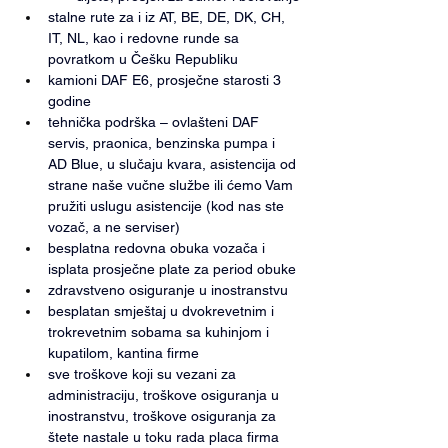
stalne rute za i iz AT, BE, DE, DK, CH, 
IT, NL, kao i redovne runde sa 
povratkom u Češku Republiku
kamioni DAF E6, prosječne starosti 3 
godine
tehnička podrška – ovlašteni DAF 
servis, praonica, benzinska pumpa i 
AD Blue, u slučaju kvara, asistencija od 
strane naše vučne službe ili ćemo Vam 
pružiti uslugu asistencije (kod nas ste 
vozač, a ne serviser)
besplatna redovna obuka vozača i 
isplata prosječne plate za period obuke
zdravstveno osiguranje u inostranstvu
besplatan smještaj u dvokrevetnim i 
trokrevetnim sobama sa kuhinjom i 
kupatilom, kantina firme
sve troškove koji su vezani za 
administraciju, troškove osiguranja u 
inostranstvu, troškove osiguranja za 
štete nastale u toku rada placa firma 