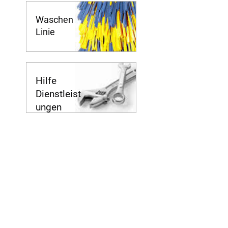
Waschen
Linie
Hilfe
Dienstleist
ungen
Transport
Logistikzentren
Service
Gesellschaft
Kontakte
Pro zaměstnance