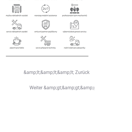
&amp;lt;&amp;lt;&amp;lt; Zurück
Weiter &amp;gt;&amp;gt;&amp;gt;